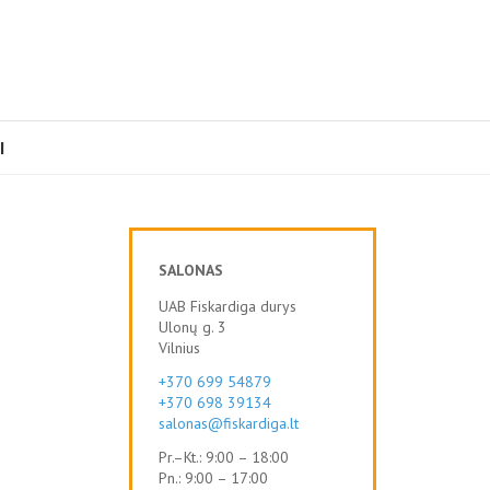
I
SALONAS
UAB Fiskardiga durys
Ulonų g. 3
Vilnius
+370 699 54879
+370 698 39134
salonas@fiskardiga.lt
Pr.–Kt.: 9:00 – 18:00
Pn.: 9:00 – 17:00