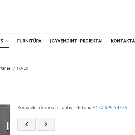
YS
FURNITŪRA
ĮGYVENDINTI PROJEKTAI
KONTAKTA
tinės
FD-10
Komplekto kainos teirautis telefonu
+370 699 54879
.
Ankstesnis straipsnis: FD-09
Kitas straipsnis: FD-11