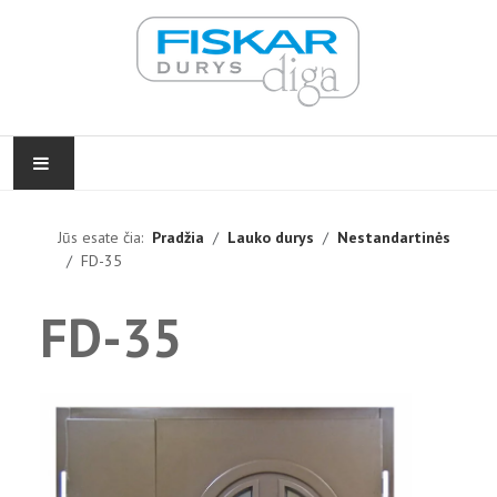
PRADŽIA
Jūs esate čia:
Pradžia
Lauko durys
Nestandartinės
FD-35
VIDAUS DURYS
FD-35
LAUKO DURYS
FURNITŪRA
ĮGYVENDINTI PROJEKTAI
KONTAKTAI