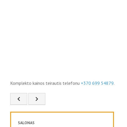
Komplekto kainos teirautis telefonu
+370 699 54879
.
Ankstesnis straipsnis: FD-34
Kitas straipsnis: FD-36
SALONAS