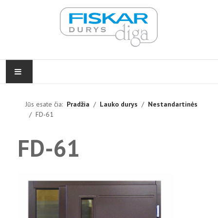
PRADŽIA
Jūs esate čia:
Pradžia
Lauko durys
Nestandartinės
FD-61
VIDAUS DURYS
FD-61
LAUKO DURYS
FURNITŪRA
ĮGYVENDINTI PROJEKTAI
KONTAKTAI