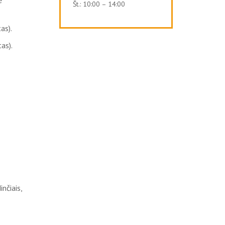
ė
Št.: 10:00 – 14:00
as).
as).
inčiais,