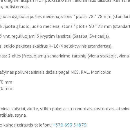
ba drėgmei atspari HDF plokštė 6 mm, aliuminiaus lakštas, kamštin
tų polisterenas.
ijuota dygiuota pušies mediena, storis * plotis 78 * 78 mm (standart
 klijuota ąžuolo, uosio mediena, storis * plotis 50 * 78 mm (standart
3 vnt. reguliuojami 3 kryptim lansktai (Saasba, Šveicarija).
s: stiklo paketas skaidrus 4-16-4 selektyvinis (standartas).
as: 2 eilės įfrezuojamų sandarinimo tarpinių (viena staktoje, viena
ažymas poliuretaniniais dažais pagal NCS, RAL, Monicolor.
70 mm
70 mm
iminiai kaiščiai, akutė, stiklo paketai su tonuotais, raštuotais, atspind
stiklais, spyna.
 kainos teirautis telefonu
+370 699 54879
.