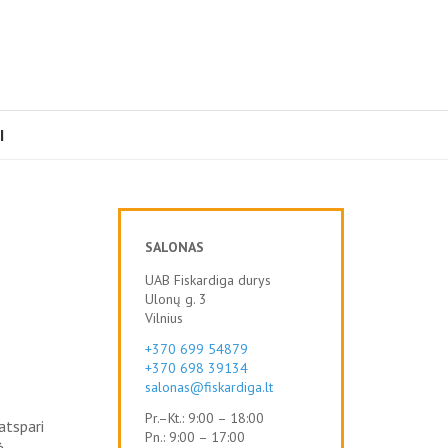
I
SALONAS
UAB Fiskardiga durys
Ulonų g. 3
Vilnius
+370 699 54879
+370 698 39134
salonas@fiskardiga.lt
Pr.–Kt.: 9:00 – 18:00
atspari
Pn.: 9:00 – 17:00