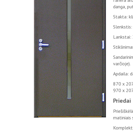
fanera ar
danga, pu
Stakta: kl
Slenkstis:
Lankstai: 
Stiklinima
Sandarinim
varčioje).
Apdaila: d
870 x 20
970 x 20
Priedai
Priešiškėl
matiniais 
Komplekto