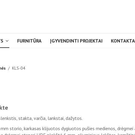
YS
FURNITŪRA
ĮGYVENDINTI PROJEKTAI
KONTAKTA
nės
KLS-04
kte
slenkstis, stakta, varčia, lankstai, dažytos.
0 mm storio, karkasas klijuotos dygiuotos pušies medienos, drėgmei 