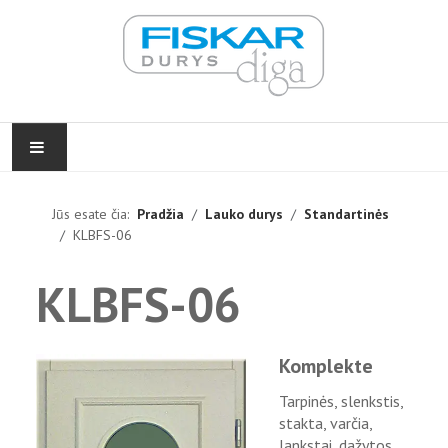
PRADŽIA
Jūs esate čia:
Pradžia
Lauko durys
Standartinės
KLBFS-06
VIDAUS DURYS
KLBFS-06
LAUKO DURYS
FURNITŪRA
Komplekte
ĮGYVENDINTI PROJEKTAI
Tarpinės, slenkstis,
stakta, varčia,
KONTAKTAI
lankstai, dažytos.