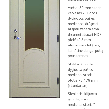
Varčia: 60 mm storio,
karkasas klijuotos
dygiuotos pušies
medienos, drėgmei
atspari fanera arba
drėgmei atspari HDF
plokštė 6 mm,
aliuminiaus lakštas,
kamštinė danga, putų
polisterenas.
Stakta: klijuota
dygiuota pušies
mediena, storis *
plotis 78 * 78 mm
(standartas).
Slenkstis: klijuota
ąžuolo, uosio
mediena, storis *