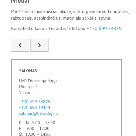
Priedai
Priešiškėliminiai kaiščiai, akutė, stiklo paketai su tonuotais,
raštuotais, atspindinčiais, matiniais stiklais, spyna.
Komplekto kainos teirautis telefonu
+370 699 54879
.
Ankstesnis straipsnis: KLBFS-05
Kitas straipsnis: KLBFS-07
SALONAS
UAB Fiskardiga durys
Ulonų g. 3
Vilnius
+370 699 54879
+370 698 39134
salonas@fiskardiga.lt
Pr.–Kt.: 9:00 – 18:00
Pn.: 9:00 – 17:00
Št.: 10:00 – 14:00