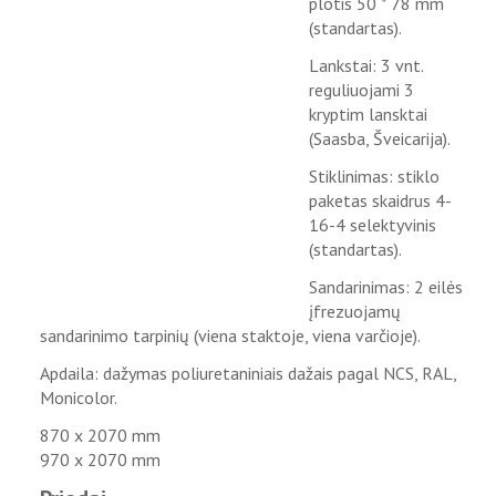
plotis 50 * 78 mm
(standartas).
Lankstai: 3 vnt.
reguliuojami 3
kryptim lansktai
(Saasba, Šveicarija).
Stiklinimas: stiklo
paketas skaidrus 4-
16-4 selektyvinis
(standartas).
Sandarinimas: 2 eilės
įfrezuojamų
sandarinimo tarpinių (viena staktoje, viena varčioje).
Apdaila: dažymas poliuretaniniais dažais pagal NCS, RAL,
Monicolor.
870 x 2070 mm
970 x 2070 mm