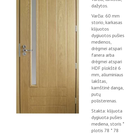
dažytos.
Varčia: 60 mm
storio, karkasas
klijuotos
dygiuotos pušies
medienos,
drėgmei atspari
fanera arba
drėgmei atspari
HDF plokštė 6
mm, aliuminiaus
lakštas,
kamštinė danga,
putų
polisterenas.
Stakta: klijuota
dygiuota pušies
mediena, storis *
plotis 78 * 78