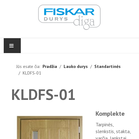
PRADŽIA
Jūs esate čia:
Pradžia
Lauko durys
Standartinės
KLDFS-01
VIDAUS DURYS
KLDFS-01
LAUKO DURYS
FURNITŪRA
Komplekte
ĮGYVENDINTI PROJEKTAI
Tarpinės,
slenkstis, stakta,
KONTAKTAI
varčia, lankstai,