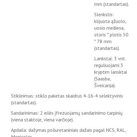
mm (standartas).
Slenkstis:
klijuota ąžuolo,
uosio mediena,
storis * plotis 50
* 78 mm
(standartas).
Lankstai: 3 vnt.
reguliuojami 3
kryptim lansktai
(Saasba,
Šveicarija).
Stiklinimas: stiklo paketas skaidrus 4-16-4 selektyvinis
(standartas).
Sandarinimas: 2 eilės įfrezuojamų sandarinimo tarpinių
(viena staktoje, viena varčioje).
Apdaila: dažymas poliuretaniniais dažais pagal NCS, RAL,
Monicolor.