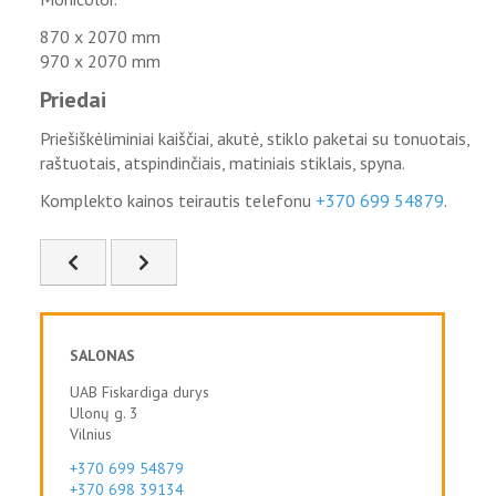
870 x 2070 mm
970 x 2070 mm
Priedai
Priešiškėliminiai kaiščiai, akutė, stiklo paketai su tonuotais,
raštuotais, atspindinčiais, matiniais stiklais, spyna.
Komplekto kainos teirautis telefonu
+370 699 54879
.
Ankstesnis straipsnis: KLBFS-01
Kitas straipsnis: KLBFS-02
SALONAS
UAB Fiskardiga durys
Ulonų g. 3
Vilnius
+370 699 54879
+370 698 39134