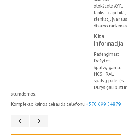
plokštele AYR,
lankstų apdailą,
slenkstį, įvairaus
dizaino rankenas.
Kita
informacija
Padengimas:
Dažytos.
Spalvų gama:
NCS , RAL
spalvų paletės.
Durys gali būti ir
stumdomos.
Komplekto kainos teirautis telefonu
+370 699 54879
.
Ankstesnis straipsnis: FSD-06
Kitas straipsnis: FSD-08