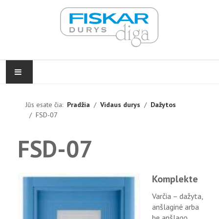
PRADŽIA
Jūs esate čia:
Pradžia
Vidaus durys
Dažytos
FSD-07
VIDAUS DURYS
FSD-07
LAUKO DURYS
FURNITŪRA
Komplekte
ĮGYVENDINTI PROJEKTAI
Varčia – dažyta,
anšlaginė arba
KONTAKTAI
be anšlago,