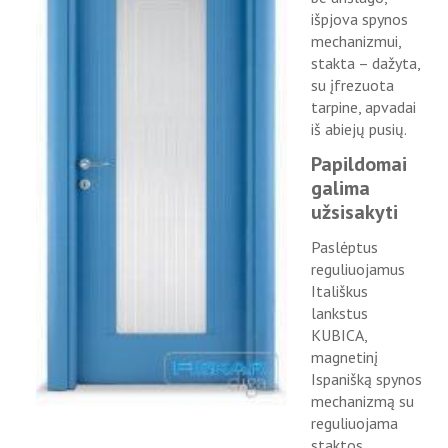
išpjova spynos
mechanizmui,
stakta – dažyta,
su įfrezuota
tarpine, apvadai
iš abiejų pusių.
Papildomai
galima
užsisakyti
Paslėptus
reguliuojamus
Itališkus
lankstus
KUBICA,
magnetinį
Ispanišką spynos
mechanizmą su
reguliuojama
staktos