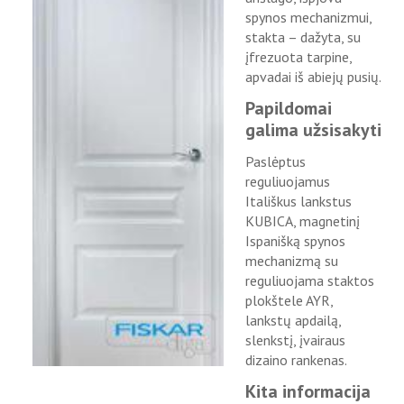
spynos mechanizmui,
stakta – dažyta, su
įfrezuota tarpine,
apvadai iš abiejų pusių.
Papildomai
galima užsisakyti
Paslėptus
reguliuojamus
Itališkus lankstus
KUBICA, magnetinį
Ispanišką spynos
mechanizmą su
reguliuojama staktos
plokštele AYR,
lankstų apdailą,
slenkstį, įvairaus
dizaino rankenas.
Kita informacija