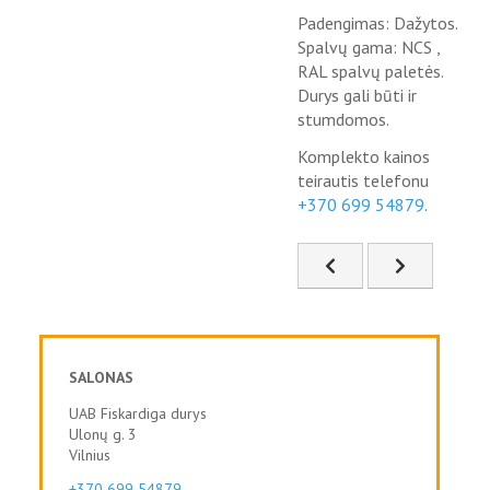
Padengimas: Dažytos.
Spalvų gama: NCS ,
RAL spalvų paletės.
Durys gali būti ir
stumdomos.
Komplekto kainos
teirautis telefonu
+370 699 54879
.
Ankstesnis straipsnis:
Kitas straip
SALONAS
UAB Fiskardiga durys
Ulonų g. 3
Vilnius
+370 699 54879