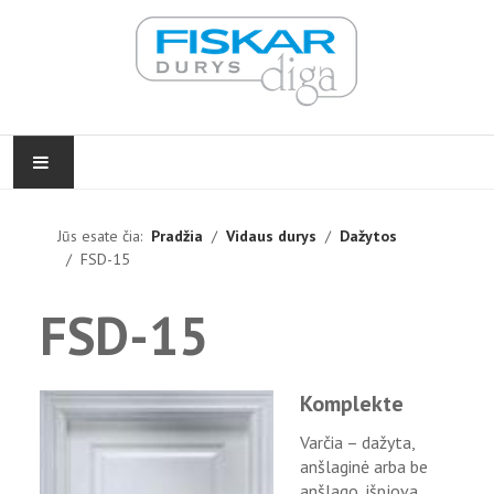
PRADŽIA
Jūs esate čia:
Pradžia
Vidaus durys
Dažytos
FSD-15
VIDAUS DURYS
FSD-15
LAUKO DURYS
FURNITŪRA
Komplekte
ĮGYVENDINTI PROJEKTAI
Varčia – dažyta,
anšlaginė arba be
KONTAKTAI
anšlago, išpjova