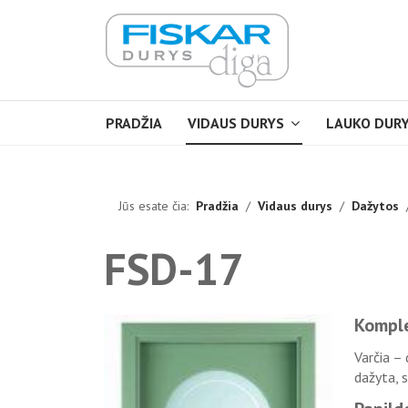
PRADŽIA
VIDAUS DURYS
LAUKO DUR
Jūs esate čia:
Pradžia
Vidaus durys
Dažytos
FSD-17
Kompl
Varčia –
dažyta, s