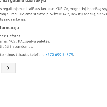
omai galima užsisakyti
s reguliuojamus Itališkus lankstus KUBICA, magnetinį Ispanišką sp
mą su reguliuojama staktos plokštele AYR, lankstų apdailą, slenks
dizaino rankenas.
nformacija
as: Dažytos.
ama: NCS , RAL spalvų paletės.
li būti ir stumdomos.
o kainos teirautis telefonu
+370 699 54879
.
esnis straipsnis: FSD-16
Kitas straipsnis: FSD-19