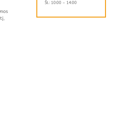
Št.: 10:00 – 14:00
ynos
tį,