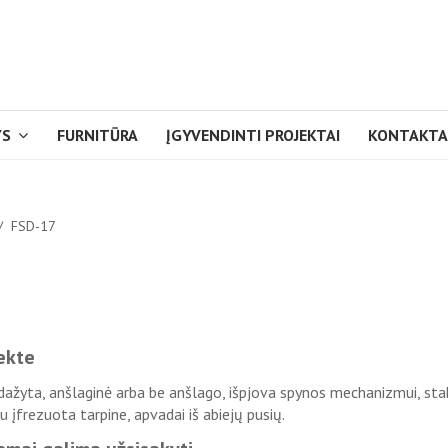
YS
FURNITŪRA
ĮGYVENDINTI PROJEKTAI
KONTAKTA
FSD-17
ekte
 dažyta, anšlaginė arba be anšlago, išpjova spynos mechanizmui, sta
u įfrezuota tarpine, apvadai iš abiejų pusių.