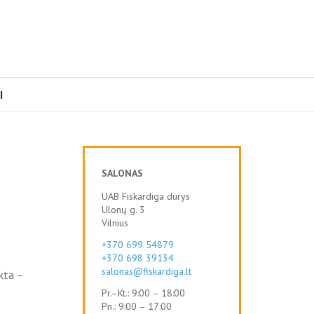
I
SALONAS
UAB Fiskardiga durys
Ulonų g. 3
Vilnius
+370 699 54879
+370 698 39134
salonas@fiskardiga.lt
kta –
Pr.–Kt.: 9:00 – 18:00
Pn.: 9:00 – 17:00