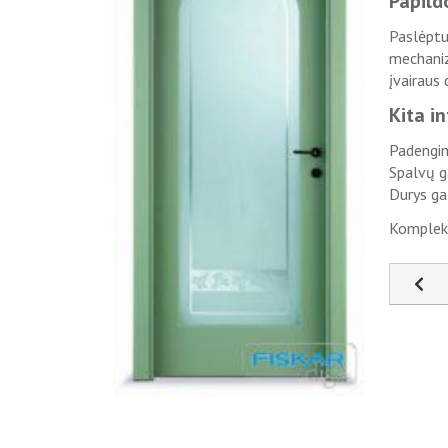
Papild
Paslėptu
mechaniz
įvairaus 
Kita i
Padengim
Spalvų g
Durys ga
Komplekt
Ankst