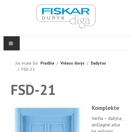
PRADŽIA
Jūs esate čia:
Pradžia
Vidaus durys
Dažytos
FSD-21
VIDAUS DURYS
FSD-21
LAUKO DURYS
FURNITŪRA
Komplekte
ĮGYVENDINTI PROJEKTAI
Varčia – dažyta,
anšlaginė arba
KONTAKTAI
be anšlago,