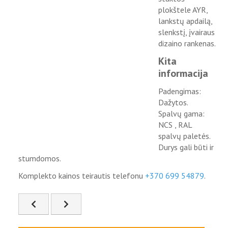
plokštele AYR,
lankstų apdailą,
slenkstį, įvairaus
dizaino rankenas.
Kita
informacija
Padengimas:
Dažytos.
Spalvų gama:
NCS , RAL
spalvų paletės.
Durys gali būti ir
stumdomos.
Komplekto kainos teirautis telefonu
+370 699 54879
.
Ankstesnis straipsnis: FSD-20
Kitas straipsnis: FSD-22