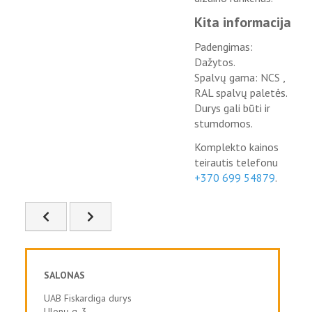
Kita informacija
Padengimas:
Dažytos.
Spalvų gama: NCS ,
RAL spalvų paletės.
Durys gali būti ir
stumdomos.
Komplekto kainos
teirautis telefonu
+370 699 54879
.
Ankstesnis straipsnis: FSD-40
Kitas straipsnis: FSD-42
SALONAS
UAB Fiskardiga durys
Ulonų g. 3