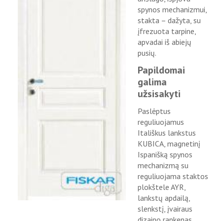
spynos mechanizmui,
stakta – dažyta, su
įfrezuota tarpine,
apvadai iš abiejų
pusių.
Papildomai
galima
užsisakyti
Paslėptus
reguliuojamus
Itališkus lankstus
KUBICA, magnetinį
Ispanišką spynos
mechanizmą su
reguliuojama staktos
plokštele AYR,
lankstų apdailą,
slenkstį, įvairaus
dizaino rankenas.