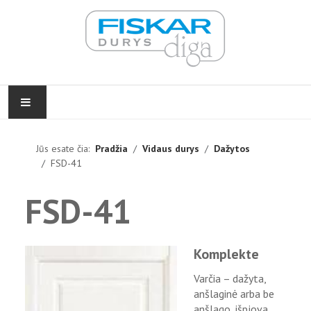
PRADŽIA
Jūs esate čia:
Pradžia
Vidaus durys
Dažytos
FSD-41
VIDAUS DURYS
FSD-41
LAUKO DURYS
FURNITŪRA
Komplekte
ĮGYVENDINTI PROJEKTAI
Varčia – dažyta,
anšlaginė arba be
KONTAKTAI
anšlago, išpjova