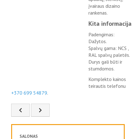
įvairaus dizaino
rankenas.
Kita informacija
Padengimas:
Dažytos.
Spalvų gama: NCS ,
RAL spalvų paletės.
Durys gali būti ir
stumdomos.
Komplekto kainos
teirautis telefonu
+370 699 54879
.
Ankstesnis straipsnis: FSD-45
Kitas straipsnis: FSD-47
SALONAS