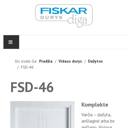
PRADŽIA
Jūs esate čia:
Pradžia
Vidaus durys
Dažytos
FSD-46
VIDAUS DURYS
FSD-46
LAUKO DURYS
FURNITŪRA
Komplekte
ĮGYVENDINTI PROJEKTAI
Varčia – dažyta,
anšlaginė arba be
KONTAKTAI
anšlago, išpjova