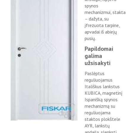
spynos
mechanizmui, stakta
– dažyta, su
įfrezuota tarpine,
apvadai iš abiejų
pusių.
Papildomai
galima
užsisakyti
Paslėptus
reguliuojamus
Itališkus lankstus
KUBICA, magnetinį
Ispanišką spynos
mechanizmą su
reguliuojama
staktos plokštele
AYR, lankstų
apdailą, slenkstį,