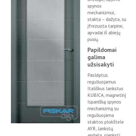
spynos
mechanizmui,
stakta – dažyta, su
įfrezuota tarpine,
apvadai iš abiejų
pusių.
Papildomai
galima
užsisakyti
Paslėptus
reguliuojamus
Itališkus lankstus
KUBICA, magnetinį
Ispanišką spynos
mechanizmą su
reguliuojama
staktos plokštele
AYR, lankstų
apdailą, slenkstį,