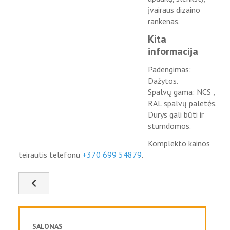
įvairaus dizaino
rankenas.
Kita
informacija
Padengimas:
Dažytos.
Spalvų gama: NCS ,
RAL spalvų paletės.
Durys gali būti ir
stumdomos.
Komplekto kainos
teirautis telefonu
+370 699 54879
.
Ankstesnis straipsnis: FSD-48
SALONAS