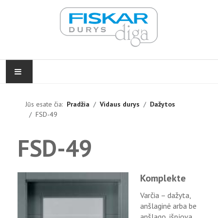
PRADŽIA
Jūs esate čia:
Pradžia
Vidaus durys
Dažytos
FSD-49
VIDAUS DURYS
FSD-49
LAUKO DURYS
FURNITŪRA
Komplekte
ĮGYVENDINTI PROJEKTAI
Varčia – dažyta,
anšlaginė arba be
KONTAKTAI
anšlago, išpjova