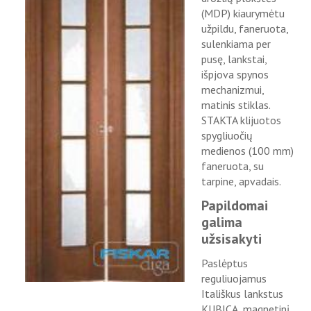
(MDP) kiaurymėtu
užpildu, faneruota,
sulenkiama per
pusę, lankstai,
išpjova spynos
mechanizmui,
matinis stiklas.
STAKTA klijuotos
spygliuočių
medienos (100 mm)
faneruota, su
tarpine, apvadais.
Papildomai
galima
užsisakyti
Paslėptus
reguliuojamus
Itališkus lankstus
KUBICA, magnetinį