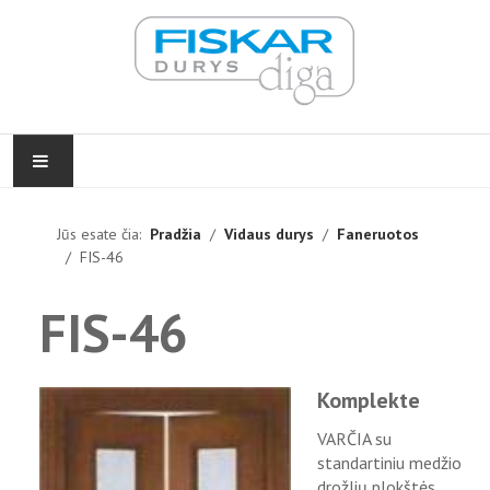
PRADŽIA
Jūs esate čia:
Pradžia
Vidaus durys
Faneruotos
FIS-46
VIDAUS DURYS
FIS-46
LAUKO DURYS
FURNITŪRA
Komplekte
ĮGYVENDINTI PROJEKTAI
VARČIA su
standartiniu medžio
KONTAKTAI
drožlių plokštės