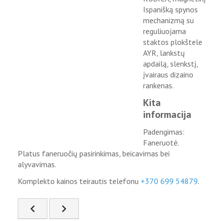
Ispanišką spynos
mechanizmą su
reguliuojama
staktos plokštele
AYR, lankstų
apdailą, slenkstį,
įvairaus dizaino
rankenas.
Kita
informacija
Padengimas:
Faneruotė.
Platus faneruočių pasirinkimas, beicavimas bei
alyvavimas.
Komplekto kainos teirautis telefonu
+370 699 54879
.
Ankstesnis straipsnis: FIS-40
Kitas straipsnis: FIS-47