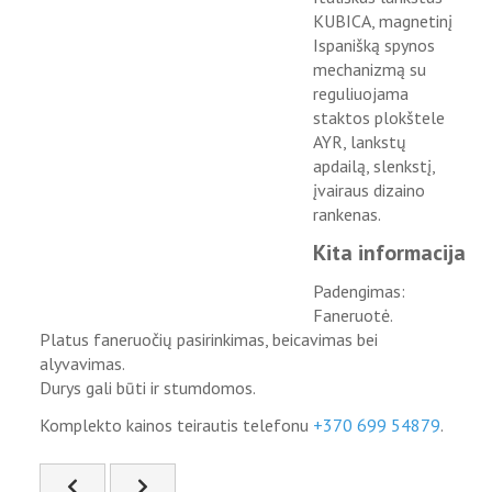
KUBICA, magnetinį
Ispanišką spynos
mechanizmą su
reguliuojama
staktos plokštele
AYR, lankstų
apdailą, slenkstį,
įvairaus dizaino
rankenas.
Kita informacija
Padengimas:
Faneruotė.
Platus faneruočių pasirinkimas, beicavimas bei
alyvavimas.
Durys gali būti ir stumdomos.
Komplekto kainos teirautis telefonu
+370 699 54879
.
Ankstesnis straipsnis: FIS-77
Kitas straipsnis: FIS-79