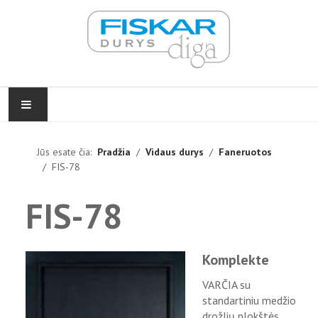
PRADŽIA
Jūs esate čia:
Pradžia
Vidaus durys
Faneruotos
FIS-78
VIDAUS DURYS
FIS-78
LAUKO DURYS
FURNITŪRA
Komplekte
ĮGYVENDINTI PROJEKTAI
VARČIA su
standartiniu medžio
KONTAKTAI
drožlių plokštės