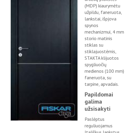
(MDP) kiaurymėtu
užpildu, faneruota,
lankstai, išpjova
spynos
mechanizmui, 4 mm
storio matinis
stiklas su
stiklajuostėmis,
STAKTA klijuotos
spygliuočių
medienos (100 mm)
faneruota, su
tarpine, apvadais.
Papildomai
galima
užsisakyti
Paslėptus
reguliuojamus
Itališkus lankstus